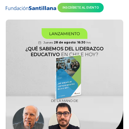
INSCRÍBETE AL EVENTO
Jueves
28 de agosto
16:30
hrs
¿QUÉ SABEMOS DEL LIDERAZGO
EDUCATIVO
EN CHILE HOY?
DE LA MANO DE