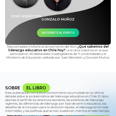
JOSÉ WEINSTEIN
GONZALO MUÑOZ
INSCRÍBETE AL EVENTO
Nos complace invitarle al lanzamiento del libro
¿Qué sabemos del
liderazgo educativo en Chile hoy?
, una obra colectiva en la que
participaron 46 destacados investigadores de 11 universidades y el
Ministerio de Educación, editada por José Weinstein y Gonzalo Muñoz.
SOBRE
EL LIBRO
Esta publicación compila el conocimiento acumulado en la última
década sobre la problemática del liderazgo educativo en Chile. El libro
aborda el perfil de los directivos escolares, las prácticas de liderazgo
vigentes, las diferencias de liderazgo por tipo de centro educativo, los
desafíos de la inclusión para la dirección escolar, el liderazgo en el nivel
intermedio, y las políticas que se han puesto en marcha en este campo.