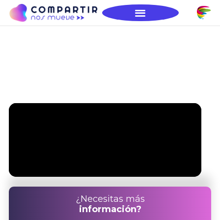
¡Protagonistas en la construcción
de la educación que el mundo
necesita!
¿Necesitas más
información?