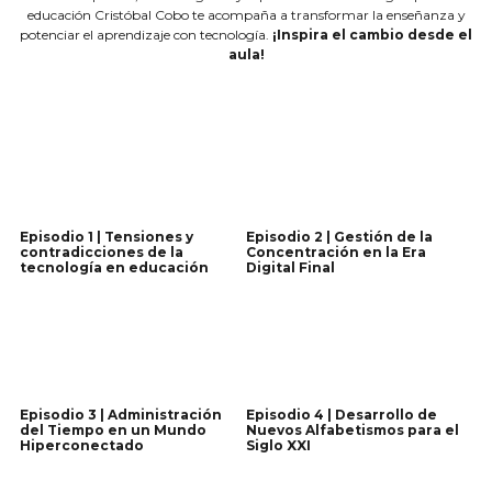
educación Cristóbal Cobo te acompaña a transformar la enseñanza y
potenciar el aprendizaje con tecnología.
¡Inspira el cambio desde el
aula!
Episodio 1 | Tensiones y
Episodio 2 | Gestión de la
contradicciones de la
Concentración en la Era
tecnología en educación
Digital Final
Ver primer
Ver segundo
episodio
episodio
Episodio 3 | Administración
Episodio 4 | Desarrollo de
del Tiempo en un Mundo
Nuevos Alfabetismos para el
Hiperconectado
Siglo XXI
Ver tercer
Ver cuarto
episodio
episodio