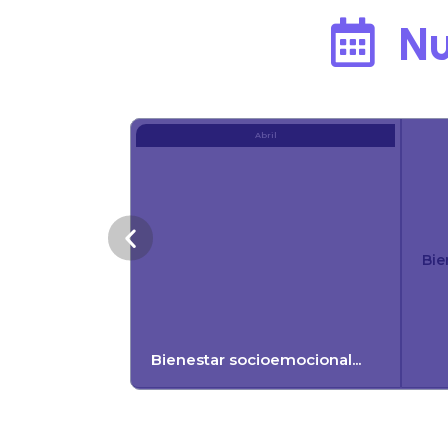
Nu
Abril
MIE
30
Bie
Bienestar socioemocional...