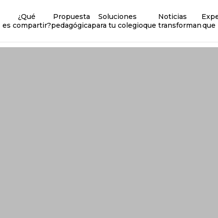
¿Qué
Propuesta
Soluciones
Noticias
Expe
es compartir?
pedagógica
para tu colegio
que transforman
que 