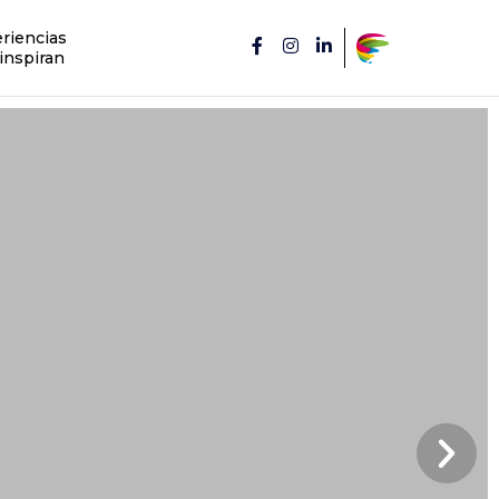
riencias
inspiran