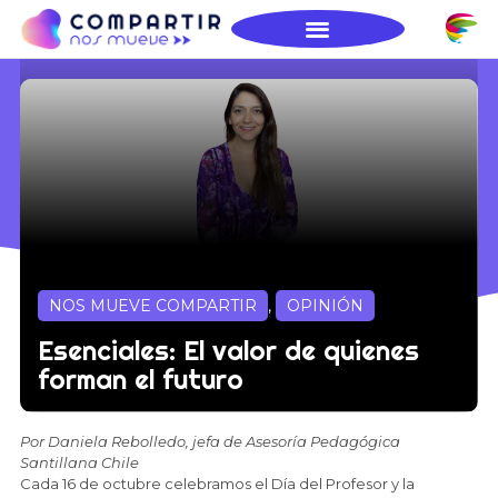
NOS MUEVE COMPARTIR
,
OPINIÓN
Esenciales: El valor de quienes
forman el futuro
Por Daniela Rebolledo, jefa de Asesoría Pedagógica
Santillana Chile
Cada 16 de octubre celebramos el Día del Profesor y la