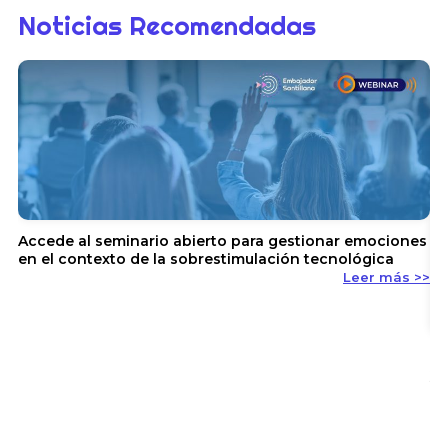
Noticias Recomendadas
Accede al seminario abierto para gestionar emociones
en el contexto de la sobrestimulación tecnológica
Leer más >>
En
y 