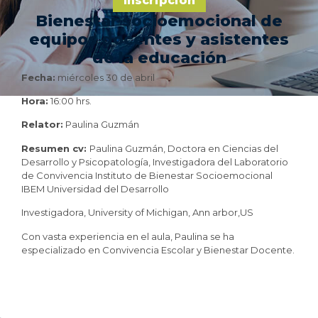
Inscripción
Bienestar socioemocional de
equipos docentes y asistentes
de la educación
Fecha:
miércoles 30 de abril
Hora:
16:00 hrs.
Relator:
Paulina Guzmán
Resumen cv:
Paulina Guzmán, Doctora en Ciencias del
Desarrollo y Psicopatología, Investigadora del Laboratorio
de Convivencia Instituto de Bienestar Socioemocional
IBEM Universidad del Desarrollo
Investigadora, University of Michigan, Ann arbor,US
Con vasta experiencia en el aula, Paulina se ha
especializado en Convivencia Escolar y Bienestar Docente.