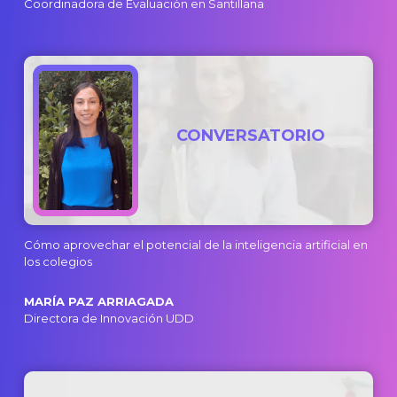
Coordinadora de Evaluación en Santillana
CONVERSATORIO
Cómo aprovechar el potencial de la inteligencia artificial en
los colegios
MARÍA PAZ ARRIAGADA
Directora de Innovación UDD