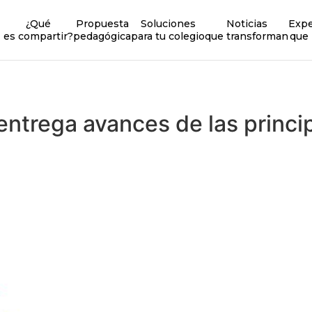
¿Qué
Propuesta
Soluciones
Noticias
Expe
es compartir?
pedagógica
para tu colegio
que transforman
que 
 entrega avances de las prin