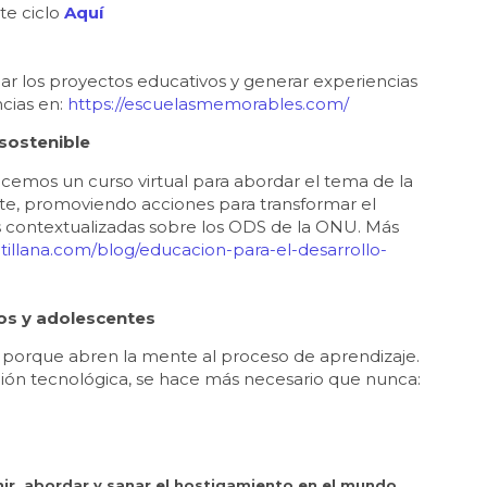
ste ciclo
Aquí
ar los proyectos educativos y generar experiencias
cias en:
https://escuelasmemorables.com/
 sostenible
ecemos un curso virtual para abordar el tema de la
nte, promoviendo acciones para transformar el
s contextualizadas sobre los ODS de la ONU. Más
tillana.com/blog/educacion-para-el-desarrollo-
os y adolescentes
, porque abren la mente al proceso de aprendizaje.
ción tecnológica, se hace más necesario que nunca:
nir, abordar y sanar el hostigamiento en el mundo