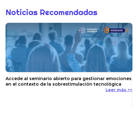
Noticias Recomendadas
Accede al seminario abierto para gestionar emociones
en el contexto de la sobrestimulación tecnológica
Leer más >>
En
y 