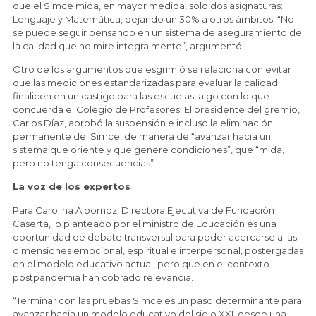
que el Simce mida, en mayor medida, solo dos asignaturas:
Lenguaje y Matemática, dejando un 30% a otros ámbitos. “No
se puede seguir pensando en un sistema de aseguramiento de
la calidad que no mire integralmente”, argumentó.
Otro de los argumentos que esgrimió se relaciona con evitar
que las mediciones estandarizadas para evaluar la calidad
finalicen en un castigo para las escuelas, algo con lo que
concuerda el Colegio de Profesores. El presidente del gremio,
Carlos Díaz, aprobó la suspensión e incluso la eliminación
permanente del Simce, de manera de “avanzar hacia un
sistema que oriente y que genere condiciones”, que “mida,
pero no tenga consecuencias”.
La voz de los expertos
Para Carolina Albornoz, Directora Ejecutiva de Fundación
Caserta, lo planteado por el ministro de Educación es una
oportunidad de debate transversal para poder acercarse a las
dimensiones emocional, espiritual e interpersonal, postergadas
en el modelo educativo actual, pero que en el contexto
postpandemia han cobrado relevancia.
“Terminar con las pruebas Simce es un paso determinante para
avanzar hacia un modelo educativo del siglo XXI, desde una