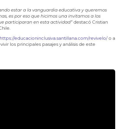
ando estar a la vanguardia educativa y queremos
as, es por eso que hicimos una invitamos a los
e participaran en esta actividad”
destacó Cristian
hile.
https://educacioninclusiva.santillana.com/revivelo/
o a
ivir los principales pasajes y análisis de este