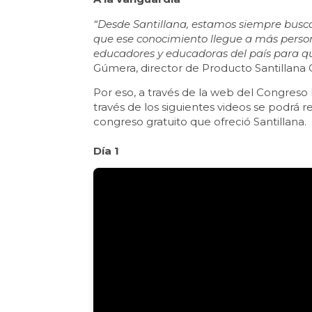
“Desde Santillana, estamos siempre busc
que ese conocimiento llegue a más person
educadores y educadoras del país para qu
Gúmera, director de Producto Santillana C
Por eso, a través de la web del Congreso
través de los siguientes videos se podrá rev
congreso gratuito que ofreció Santillana.
Día 1