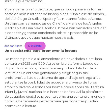
libro “La guerra terminó”.
Y para cerrar un año de títulos, que sin duda pasarán a formar
parte de las bibliotecas de niños y niñas, “Una clase de bichos”,
del bichólogo Cristóbal Sprätz y “La metamorfosis de Aurora.
Un viaje con las mariposas de Chile”, de María de los Ángeles
Medina y Catalina Mekis. Ambos libros están pensados para dar
a conocer y generar conciencia sobre la protección de las
distintas especies que habitan nuestro país.
doc-santillana
Descarga
Un ecosistema para promover la lectura
De manera paralela al lanzamiento de novedades, Santillana
contará en 2025 con 1200 títulos en la plataforma Loqueleo
digital, donde niños, niñas y jóvenes podrán disfrutar de la
lectura en un entorno gamificado y elegir según sus
preferencias. Este ecosistema de aprendizaje entrega a los
estudiantes la posibilidad de acceder a universo de libros
amplio y diverso, escritos por los mejores autores de literatura
infantil y juvenil nacionales e internacionales. Así, la plataforma
de Loqueleo digital se presenta como una ventana al mundo y
como la herramienta perfecta para que docentes puedan
promover la lectura.