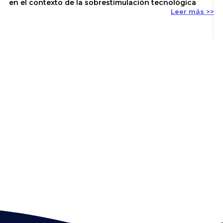
en el contexto de la sobrestimulación tecnológica
Leer más >>
En
y 