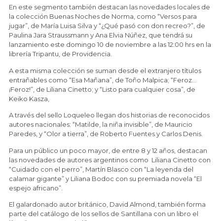
En este segmento también destacan las novedades locales de
la colección Buenas Noches de Norma, como “Versos para
jugar”, de María Luisa Silva y “¿Qué pasó con don recreo?”, de
Paulina Jara Straussmann y Ana Elvia Núñez, que tendrá su
lanzamiento este domingo 10 de noviembre a las 12:00 hrs en la
librería Tripantu, de Providencia.
A esta misma colección se suman desde el extranjero títulos
entrañables como “Esa Mañana”, de Toño Malpica; “Feroz…
¡Feroz!”, de Liliana Cinetto; y “Listo para cualquier cosa”, de
Keiko Kasza,
A través del sello Loqueleo llegan dos historias de reconocidos
autores nacionales: “Matilde, la niña invisible”, de Mauricio
Paredes, y “Olor a tierra”, de Roberto Fuentes y Carlos Denis.
Para un público un poco mayor, de entre 8 y 12 años, destacan
las novedades de autores argentinos como Liliana Cinetto con
“Cuidado con el perro”, Martín Blasco con “La leyenda del
calamar gigante” y Liliana Bodoc con su premiada novela “El
espejo africano”.
El galardonado autor británico, David Almond, también forma
parte del catálogo de los sellos de Santillana con un libro el