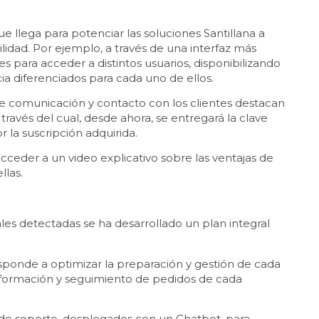
e llega para potenciar las soluciones Santillana a
lidad. Por ejemplo, a través de una interfaz más
ves para acceder a distintos usuarios, disponibilizando
ia diferenciados para cada uno de ellos.
de comunicación y contacto con los clientes destacan
través del cual, desde ahora, se entregará la clave
r la suscripción adquirida.
cceder a un video explicativo sobre las ventajas de
ellas.
es detectadas se ha desarrollado un plan integral
.
esponde a optimizar la preparación y gestión de cada
información y seguimiento de pedidos de cada
de soporte, desplegados con un Chatbot, para