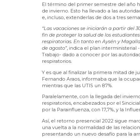
El término del primer semestre del año ha
de invierno. Esto ha llevado a las autorid
e, incluso, extenderlas de dos a tres sem
“Las vacaciones se iniciarán a partir del 30
fin de proteger la salud de los estudiant
respiratorias. En tanto en Aysén y Magallan
de agosto”
, indica el plan interministeria
Trabajo- dado a conocer por las autoridad
respiratorios.
Y es que al finalizar la primera mitad de j
Fernando Araos, informaba que la ocupac
mientras que las UTIS un 87%.
Paralelamente, con la llegada del inviern
respiratorios, encabezados por el Sincici
por la Parainfluenza, con 17,7%, y la Influ
Así, el retorno presencial 2022 sigue mar
una vuelta a la normalidad de las relacio
presentando un nuevo desafío para la a