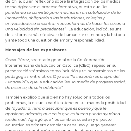
de Chile, quien reflexionó sobre la integración de los medios
tecnológicos en el proceso formativo, puesto que
“la
pandemia se convirtió para muchos en un catalizador de la
innovación, obligando a las instituciones, colegios y
universidades a encontrar nuevas formas de hacer las cosas, a
una velocidad sin precedentes”
. La educación, indicó, es una
de las formas más efectivas de humanizar el mundo y la historia
y ante todo una cuestión de amor y responsabilidad.
Mensajes de los expositores
Óscar Pérez, secretario general de la Confederación
Interamericana de Educación Católica (CIEC), repasó en su
presentación términos como inclusión y re-pensamiento de las
pedagogías, entre otros. Dijo que
“la inclusión es propia del
Evangelio”
y que la educación
“es un medio de progreso social,
de ascenso, de salir adelante”
.
También explicó que si bien no hay solución a todos los
problemas, la escuela católica tiene en sus manos la posibilidad
de
“ayudar al niño a descubrir qué es bueno y qué le
apasiona, además, que en lo que es bueno pueda ayudar a
los demás”
. Agregó que “los cambios cuestan y el pacto
educativo es primero cambiar a cada uno y luego generar
cambio en la institución, de manera de abrirse a procesos