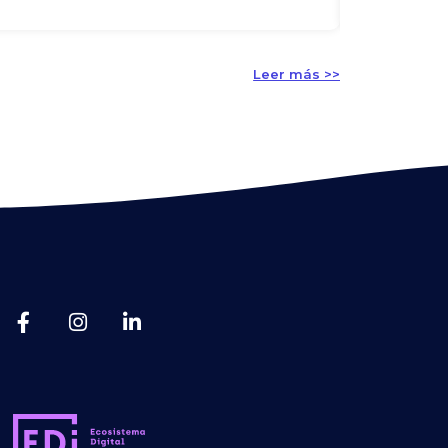
a
Enseñar en ti
Leer más >>