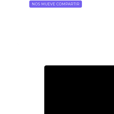
NOS MUEVE COMPARTIR
Santillana Chile co
objetivos globales d