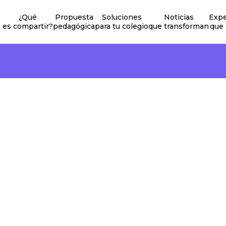
¿Qué
Propuesta
Soluciones
Noticias
Expe
es compartir?
pedagógica
para tu colegio
que transforman
que 