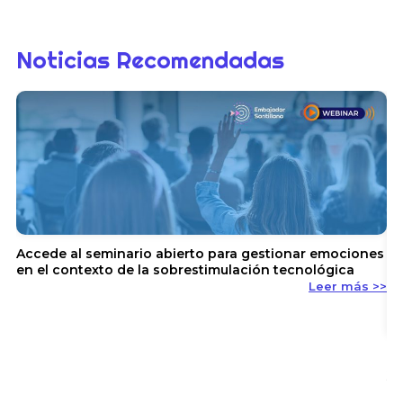
Noticias Recomendadas
Accede al seminario abierto para gestionar emociones
en el contexto de la sobrestimulación tecnológica
Leer más >>
En
y 