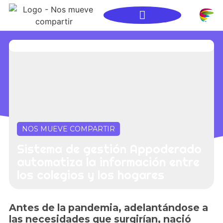
es compartir?
para tu colegio
que transforman
NOS MUEVE COMPARTIR
Sistema de gestión Appoderado
automatiza la información entre
los colegios y los hogares
Antes de la pandemia, adelantándose a
las necesidades que surgirían, nació