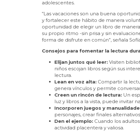
adolescentes.
“Las vacaciones son una buena oportunida
y fortalecer este hábito de manera volunta
oportunidad de elegir un libro de manera 
su propio ritmo -sin prisa y sin evaluaci
forma de disfrute en común”, señala Sof
Consejos para fomentar la lectura dura
Elijan juntos qué leer:
Visiten biblio
niños escojan libros según sus inter
lectura.
Lean en voz alta:
Compartir la lectu
genera vínculos y permite conversar
Creen un rincón de lectura:
Un espa
luz y libros a la vista, puede invitar 
Incorporen juegos y manualidade
personajes, crear finales alternativo
Den el ejemplo:
Cuando los adultos 
actividad placentera y valiosa.