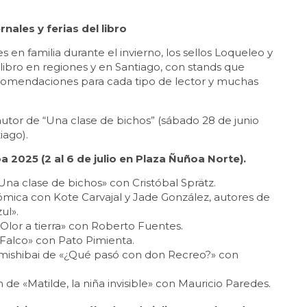
nales y ferias del libro
en familia durante el invierno, los sellos Loqueleo y
 libro en regiones y en Santiago, con stands que
 recomendaciones para cada tipo de lector y muchas
autor de “Una clase de bichos” (sábado 28 de junio
iago).
oa 2025 (2 al 6 de julio en Plaza Ñuñoa Norte).
«Una clase de bichos» con Cristóbal Sprätz.
a cómica con Kote Carvajal y Jade González, autores de
ul».
 «Olor a tierra» con Roberto Fuentes.
 «Falco» con Pato Pimienta.
Kamishibai de «¿Qué pasó con don Recreo?» con
 de «Matilde, la niña invisible» con Mauricio Paredes.