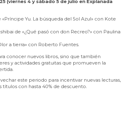
25 (viernes 4 y sábado 5 de julio en Explanada
e «Príncipe Yu. La búsqueda del Sol Azul» con Kote
mishibai de «¿Qué pasó con don Recreo?» con Paulina
Olor a tierra» con Roberto Fuentes.
para conocer nuevos libros, sino que también
leres y actividades gratuitas que promueven la
rtida.
vechar este periodo para incentivar nuevas lecturas,
títulos con hasta 40% de descuento.