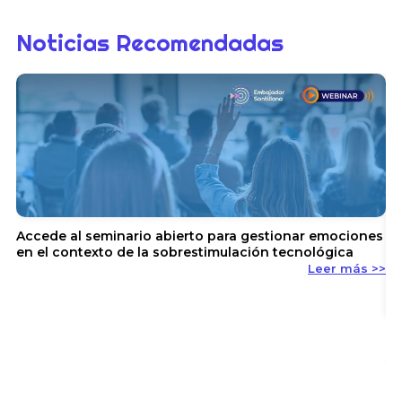
Noticias Recomendadas
Accede al seminario abierto para gestionar emociones
en el contexto de la sobrestimulación tecnológica
Leer más >>
En
y 