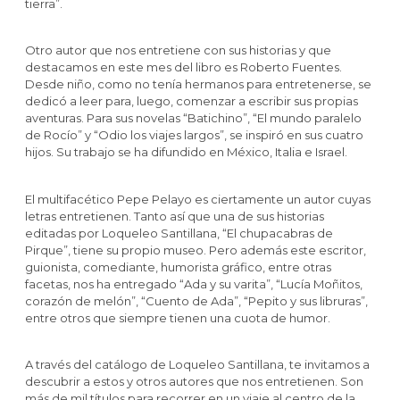
tierra”.
Otro autor que nos entretiene con sus historias y que
destacamos en este mes del libro es Roberto Fuentes.
Desde niño, como no tenía hermanos para entretenerse, se
dedicó a leer para, luego, comenzar a escribir sus propias
aventuras. Para sus novelas “Batichino”, “El mundo paralelo
de Rocío” y “Odio los viajes largos”, se inspiró en sus cuatro
hijos. Su trabajo se ha difundido en México, Italia e Israel.
El multifacético Pepe Pelayo es ciertamente un autor cuyas
letras entretienen. Tanto así que una de sus historias
editadas por Loqueleo Santillana, “El chupacabras de
Pirque”, tiene su propio museo. Pero además este escritor,
guionista, comediante, humorista gráfico, entre otras
facetas, nos ha entregado “Ada y su varita”, “Lucía Moñitos,
corazón de melón”, “Cuento de Ada”, “Pepito y sus libruras”,
entre otros que siempre tienen una cuota de humor.
A través del catálogo de Loqueleo Santillana, te invitamos a
descubrir a estos y otros autores que nos entretienen. Son
más de mil títulos para recorrer en un viaje al centro de la