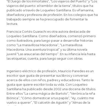
“El Juego de los inmortales”, “Los viajeros del Puerto” y “Los
viajeros del puerto: el temblor de la tierra”, títulos que ha
publicado a través de Loqueleo Santillana. Es viñamarina,
diseñadora y profesora de profesión. En los colegios que ha
trabajado siempre se ha preocupado de fomentar la
lectura.
Francisca Cortés Guarachi es otra autora destacada de
Loqueleo Santillana. Como diseñadora, comenzó primero
como ilustradora, para luego pasar a desarrollar historias
como “La maravillosa Macedonia”, “La maravillosa
Macedonia. Una aventura tropical” y su última novela
juvenil “Las araucarias del tiempo”. En su infancia leía hasta
las etiquetas, cuenta, para luego seguir con obras.
Ingeniero eléctrico de profesión, Mauricio Paredes es un
escritor que gusta de presentar sus libros y conversar
acerca de ellos con niños, padres y educadores. Tanto le
gusta que quiere escribir toda su vida. Con Loqueleo
Santillana ha publicado desde 2002 una docena de títulos.
Entre ellos “La cama mágica de Bartolo”, “Verónica la niña
Biónica”, “Cómo domesticar a tus papás”, “Ay, cuánto me
vuelvo a querer”, “El calcetín de Agustín” y “Almas de la