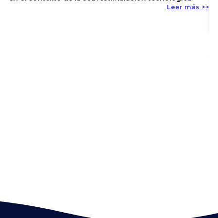
Leer más >>
En
y 