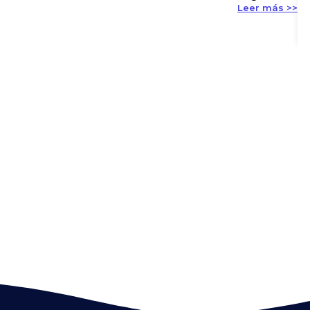
Leer más >>
En
y 