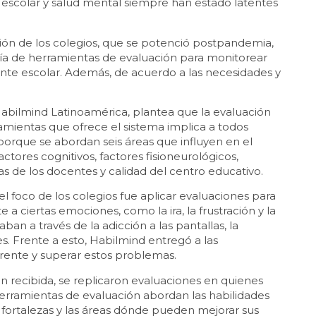
 escolar y salud mental siempre han estado latentes
ión de los colegios, que se potenció postpandemia,
ría de herramientas de evaluación para monitorear
ente escolar. Además, de acuerdo a las necesidades y
Habilmind Latinoamérica, plantea que la evaluación
amientas que ofrece el sistema implica a todos
orque se abordan seis áreas que influyen en el
ctores cognitivos, factores fisioneurológicos,
as de los docentes y calidad del centro educativo.
el foco de los colegios fue aplicar evaluaciones para
a ciertas emociones, como la ira, la frustración y la
ban a través de la adicción a las pantallas, la
es. Frente a esto, Habilmind entregó a las
frente y superar estos problemas.
n recibida, se replicaron evaluaciones en quienes
erramientas de evaluación abordan las habilidades
s fortalezas y las áreas dónde pueden mejorar sus