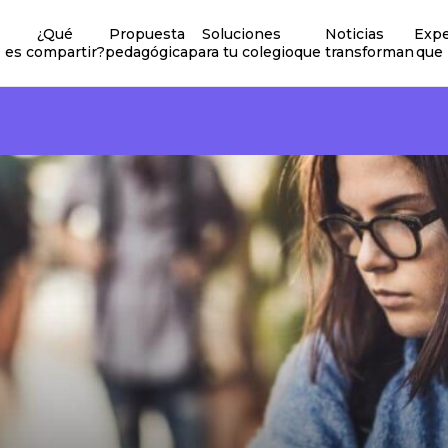
¿Qué
Propuesta
Soluciones
Noticias
Expe
es compartir?
pedagógica
para tu colegio
que transforman
que 