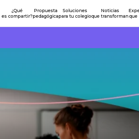
¿Qué
Propuesta
Soluciones
Noticias
Expe
es compartir?
pedagógica
para tu colegio
que transforman
que 