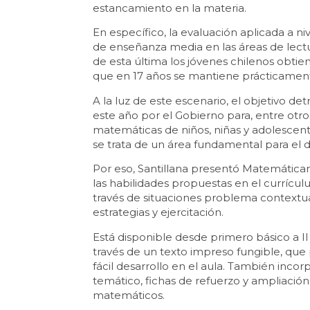
estancamiento en la materia.
En específico, la evaluación aplicada a n
de enseñanza media en las áreas de lectu
de esta última los jóvenes chilenos obtien
que en 17 años se mantiene prácticament
A la luz de este escenario, el objetivo d
este año por el Gobierno para, entre otro
matemáticas de niños, niñas y adolescen
se trata de un área fundamental para el de
Por eso, Santillana presentó Matemática
las habilidades propuestas en el currícul
través de situaciones problema context
estrategias y ejercitación.
Está disponible desde primero básico a II
través de un texto impreso fungible, que
fácil desarrollo en el aula. También inco
temático, fichas de refuerzo y ampliación
matemáticos.