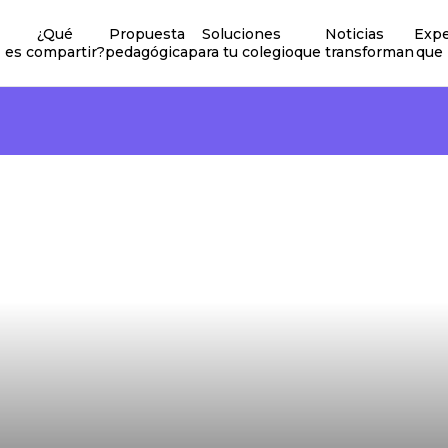
¿Qué
Propuesta
Soluciones
Noticias
Expe
es compartir?
pedagógica
para tu colegio
que transforman
que 