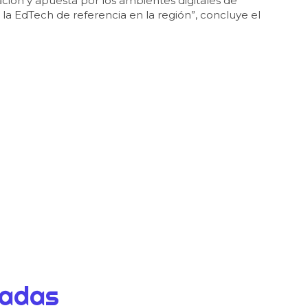
vación y apuesta por los ambientes digitales de
 la EdTech de referencia en la región”, concluye el
dadas