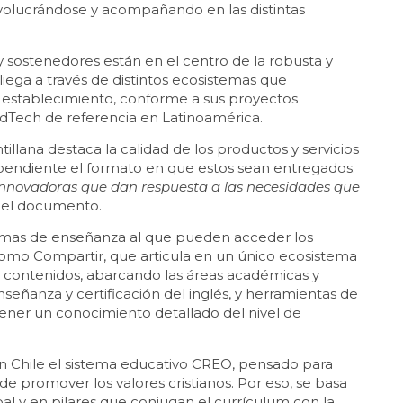
volucrándose y acompañando en las distintas
 y sostenedores están en el centro de la robusta y
ega a través de distintos ecosistemas que
a establecimiento, conforme a sus proyectos
EdTech de referencia en Latinoamérica.
illana destaca la calidad de los productos y servicios
pendiente el formato en que estos sean entregados.
 innovadoras que dan respuesta a las necesidades que
a el documento.
stemas de enseñanza al que pueden acceder los
como Compartir, que articula en un único ecosistema
y contenidos, abarcando las áreas académicas y
nseñanza y certificación del inglés, y herramientas de
ener un conocimiento detallado del nivel de
n Chile el sistema educativo CREO, pensado para
 de promover los valores cristianos. Por eso, se basa
bal y en pilares que conjugan el currículum con la