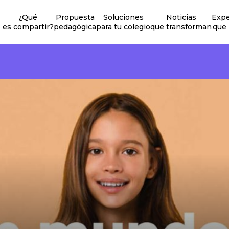
¿Qué
Propuesta
Soluciones
Noticias
Expe
es compartir?
pedagógica
para tu colegio
que transforman
que 