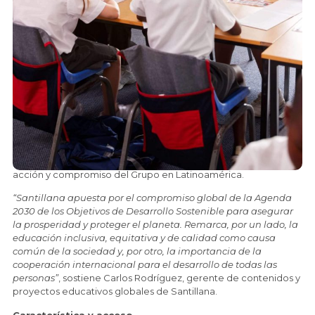
Latina para que puedan alcanzar un
impacto positivo en el bienestar
emocional y en los resultados de
estudiantes con capacidades diferentes
o diversidad funcional.
Bajo la premisa del Objetivo de Desarrollo Sustentable (ODS 4)
de la ONU, que
se
propone
“Garantizar una educación
inclusiva y equitativa de calidad y promover oportunidades
de aprendizaje permanente para todos”
, en noviembre
próximo comenzará a desplegarse Santillana Inclusiva,
proyecto global que pone de manifiesto el propósito de
acción y compromiso del Grupo en Latinoamérica.
“Santillana apuesta por el compromiso global de la Agenda
2030 de los Objetivos de Desarrollo Sostenible para asegurar
la prosperidad y proteger el planeta. Remarca, por un lado, la
educación inclusiva, equitativa y de calidad como causa
común de la sociedad y, por otro, la importancia de la
cooperación internacional para el desarrollo de todas las
personas”
, sostiene Carlos Rodríguez, gerente de contenidos y
proyectos educativos globales de Santillana.
Característica y acceso